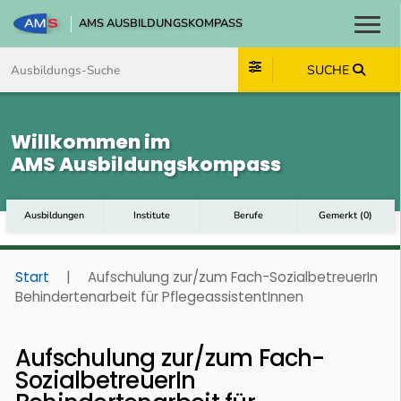
AMS AUSBILDUNGSKOMPASS
Toggl
Zum Inhalt springen
Zum Navmenü springen
Zur Suche springen
Zum Footer springen
SUCHE
Willkommen im
AMS Ausbildungskompass
Ausbildungen
Institute
Berufe
Gemerkt
(
0
)
Start
|
Aufschulung zur/zum Fach-SozialbetreuerIn
Behindertenarbeit für PflegeassistentInnen
Aufschulung zur/zum Fach-
SozialbetreuerIn