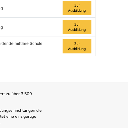
Zur
ng
Ausbildung
Zur
ng
Ausbildung
ildende mittlere Schule
Zur
Ausbildung
ert zu über 3.500
dungseinrichtungen die
t eine einzigartige
.