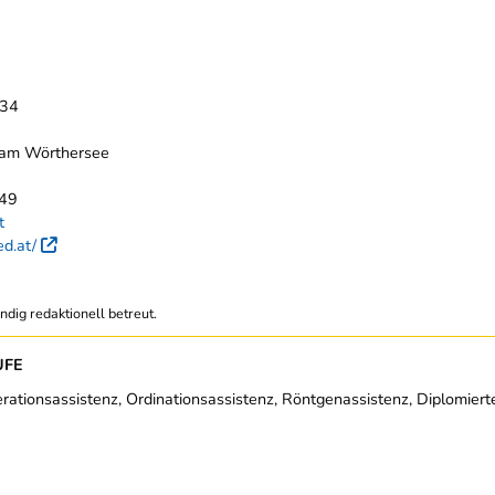
 34
 am Wörthersee
449
t
ed.at/
Externer Link
ndig redaktionell betreut.
UFE
rationsassistenz, Ordinationsassistenz, Röntgenassistenz, Diplomier