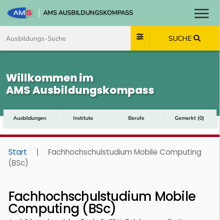
AMS AUSBILDUNGSKOMPASS
Toggl
Zum Inhalt springen
Zum Navmenü springen
Zur Suche springen
Zum Footer springen
SUCHE
Willkommen im
AMS Ausbildungskompass
Ausbildungen
Institute
Berufe
Gemerkt
(
0
)
Start
|
Fachhochschulstudium Mobile Computing
(BSc)
Fachhochschulstudium Mobile
Computing (BSc)