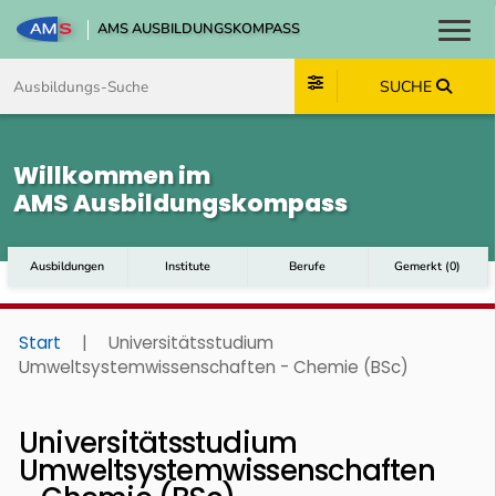
AMS AUSBILDUNGSKOMPASS
Toggl
Zum Inhalt springen
Zum Navmenü springen
Zur Suche springen
Zum Footer springen
SUCHE
Willkommen im
AMS Ausbildungskompass
Ausbildungen
Institute
Berufe
Gemerkt
(
0
)
Start
|
Universitätsstudium
Umweltsystemwissenschaften - Chemie (BSc)
Universitätsstudium
Umweltsystemwissenschaften