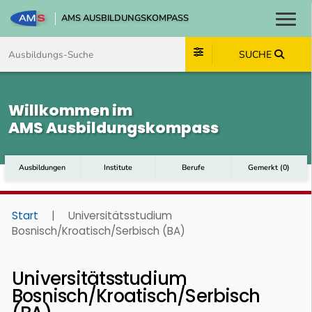
AMS AUSBILDUNGSKOMPASS
Toggl
Zum Inhalt springen
Zum Navmenü springen
Zur Suche springen
Zum Footer springen
SUCHE
Willkommen im
AMS Ausbildungskompass
Ausbildungen
Institute
Berufe
Gemerkt
(
0
)
Start
|
Universitätsstudium
Bosnisch/Kroatisch/Serbisch (BA)
Universitätsstudium
Bosnisch/Kroatisch/Serbisch