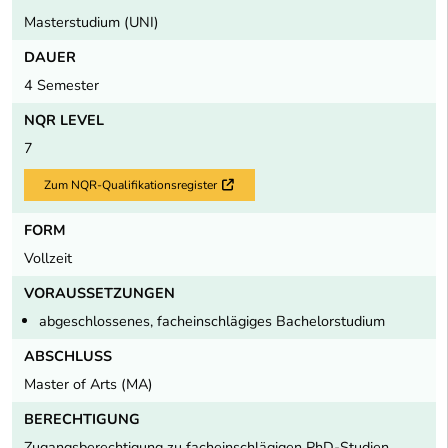
Masterstudium (UNI)
DAUER
4 Semester
NQR LEVEL
7
Zum NQR-Qualifikationsregister
Externer Link
FORM
Vollzeit
VORAUSSETZUNGEN
abgeschlossenes, facheinschlägiges Bachelorstudium
ABSCHLUSS
Master of Arts (MA)
BERECHTIGUNG
Zugangsberechtigung zu facheinschlägigen PhD-Studien