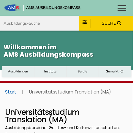
AMS AUSBILDUNGSKOMPASS
Toggl
Zum Inhalt springen
Zum Navmenü springen
Zur Suche springen
Zum Footer springen
SUCHE
Willkommen im
AMS Ausbildungskompass
Ausbildungen
Institute
Berufe
Gemerkt
(
0
)
Start
|
Universitätsstudium Translation (MA)
Universitätsstudium
Translation (MA)
Ausbildungsbereiche: Geistes- und Kulturwissenschaften,