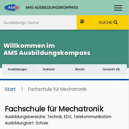
AMS AUSBILDUNGSKOMPASS
Toggl
Zum Inhalt springen
Zum Navmenü springen
Zur Suche springen
Zum Footer springen
SUCHE
Willkommen im
AMS Ausbildungskompass
Ausbildungen
Institute
Berufe
Gemerkt
(
0
)
Start
|
Fachschule für Mechatronik
Fachschule für Mechatronik
Ausbildungsbereiche: Technik, EDV, Telekommunikation
Ausbildungsart: Schule