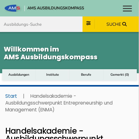
AMS AUSBILDUNGSKOMPASS
Toggl
Zum Inhalt springen
Zum Navmenü springen
Zur Suche springen
Zum Footer springen
SUCHE
Willkommen im
AMS Ausbildungskompass
Ausbildungen
Institute
Berufe
Gemerkt
(
0
)
Start
|
Handelsakademie -
Ausbildungsschwerpunkt Entrepreneurship und
Management (ENMA)
Handelsakademie -
Ausbildungsschwerpunkt