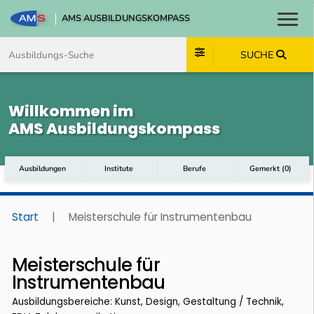
AMS AUSBILDUNGSKOMPASS
Toggl
Zum Inhalt springen
Zum Navmenü springen
Zur Suche springen
Zum Footer springen
SUCHE
Willkommen im
AMS Ausbildungskompass
Ausbildungen
Institute
Berufe
Gemerkt
(
0
)
Start
|
Meisterschule für Instrumentenbau
Meisterschule für
Instrumentenbau
Ausbildungsbereiche: Kunst, Design, Gestaltung / Technik,