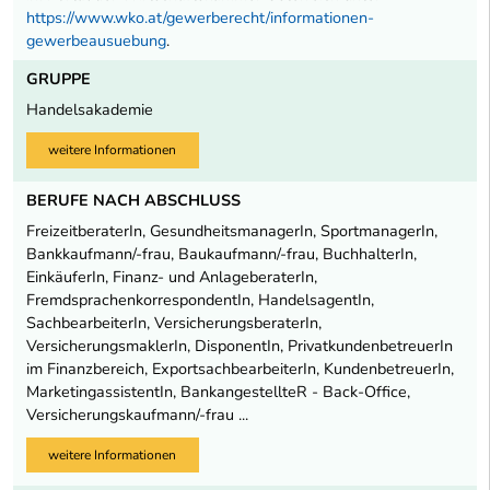
https://www.wko.at/gewerberecht/informationen-
gewerbeausuebung
.
GRUPPE
Handelsakademie
weitere Informationen
BERUFE NACH ABSCHLUSS
FreizeitberaterIn, GesundheitsmanagerIn, SportmanagerIn,
Bankkaufmann/-frau, Baukaufmann/-frau, BuchhalterIn,
EinkäuferIn, Finanz- und AnlageberaterIn,
FremdsprachenkorrespondentIn, HandelsagentIn,
SachbearbeiterIn, VersicherungsberaterIn,
VersicherungsmaklerIn, DisponentIn, PrivatkundenbetreuerIn
im Finanzbereich, ExportsachbearbeiterIn, KundenbetreuerIn,
MarketingassistentIn, BankangestellteR - Back-Office,
Versicherungskaufmann/-frau ...
weitere Informationen