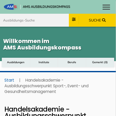
AMS AUSBILDUNGSKOMPASS
Toggl
Zum Inhalt springen
Zum Navmenü springen
Zur Suche springen
Zum Footer springen
SUCHE
Willkommen im
AMS Ausbildungskompass
Ausbildungen
Institute
Berufe
Gemerkt
(
0
)
Start
|
Handelsakademie -
Ausbildungsschwerpunkt Sport-, Event- und
Gesundheitsmanagement
Handelsakademie -
Ausbildungsschwerpunkt