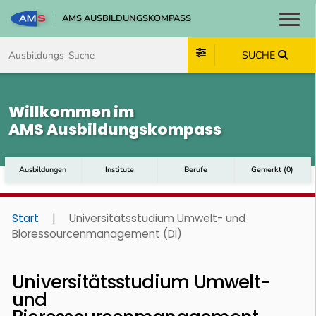
AMS AUSBILDUNGSKOMPASS
Toggl
Zum Inhalt springen
Zum Navmenü springen
Zur Suche springen
Zum Footer springen
SUCHE
Willkommen im
AMS Ausbildungskompass
Ausbildungen
Institute
Berufe
Gemerkt
(
0
)
Start
|
Universitätsstudium Umwelt- und
Bioressourcenmanagement (DI)
Universitätsstudium Umwelt-
und