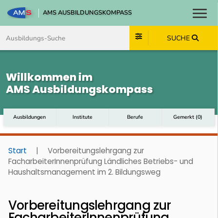
AMS AUSBILDUNGSKOMPASS
Toggl
Zum Inhalt springen
Zum Navmenü springen
Zur Suche springen
Zum Footer springen
SUCHE
Willkommen im
AMS Ausbildungskompass
Ausbildungen
Institute
Berufe
Gemerkt
(
0
)
Start
|
Vorbereitungslehrgang zur
FacharbeiterInnenprüfung Ländliches Betriebs- und
Haushaltsmanagement im 2. Bildungsweg
Vorbereitungslehrgang zur
FacharbeiterInnenprüfung