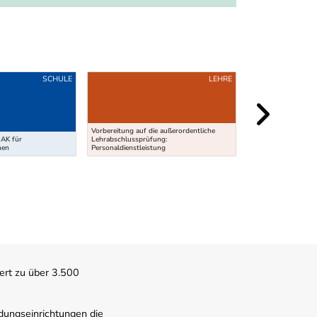
SCHULE
LEHRE
Vorbereitung auf die außerordentliche
AK für
Lehrabschlussprüfung:
Weiterbildungsstud
nen
Personaldienstleistung
Management (120 E
ert zu über 3.500
dungseinrichtungen die