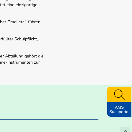
t eine einzigartige
.
er Grad, etc.) führen
üllter Schulpflicht,
er Abteilung gehört die
line-Instrumenten zur
AMS
Suchportal