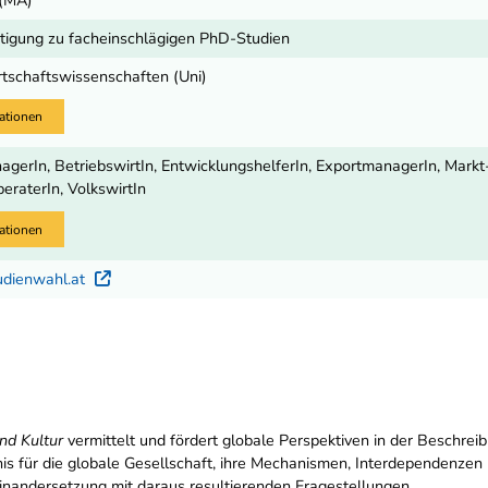
 (MA)
igung zu facheinschlägigen PhD-Studien
rtschaftswissenschaften (Uni)
ationen
gerIn, BetriebswirtIn, EntwicklungshelferIn, ExportmanagerIn, Markt
raterIn, VolkswirtIn
ationen
udienwahl.at
Externer Link
nd Kultur
vermittelt und fördert globale Perspektiven in der Beschrei
nis für die globale Gesellschaft, ihre Mechanismen, Interdependenzen
nandersetzung mit daraus resultierenden Fragestellungen.