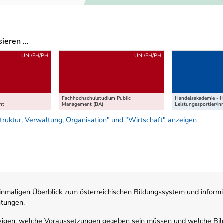
eren ...
UNI/FH/PH
UNI/FH/PH
Fachhochschulstudium Public
Handelsakademie - H
nt
Management (BA)
Leistungssportler/in
ruktur, Verwaltung, Organisation" und "Wirtschaft" anzeigen
nmaligen Überblick zum österreichischen Bildungssystem und informi
htungen.
zeigen, welche Voraussetzungen gegeben sein müssen und welche Bil