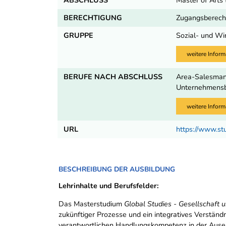
ABSCHLUSS
Master of Arts
BERECHTIGUNG
Zugangsberecht
GRUPPE
Sozial- und Wi
weitere Inform
BERUFE NACH ABSCHLUSS
Area-Salesmana
Unternehmensbe
weitere Inform
URL
https://www.st
BESCHREIBUNG DER AUSBILDUNG
Lehrinhalte und Berufsfelder:
Das Masterstudium
Global Studies - Gesellschaft u
zukünftiger Prozesse und ein integratives Verständ
verantwortlichen Handlungskompetenz in der Ausei