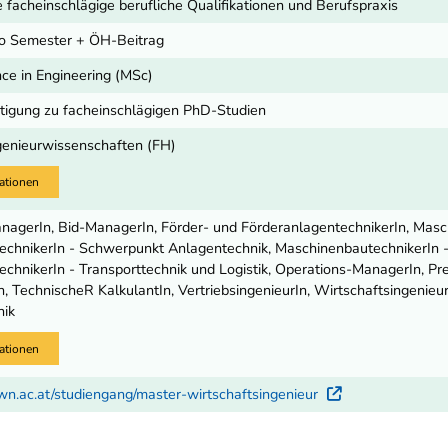
e facheinschlägige berufliche Qualifikationen und Berufspraxis
o Semester + ÖH-Beitrag
nce in Engineering (MSc)
igung zu facheinschlägigen PhD-Studien
genieurwissenschaften (FH)
ationen
nagerIn, Bid-ManagerIn, Förder- und FörderanlagentechnikerIn, Masc
chnikerIn - Schwerpunkt Anlagentechnik, MaschinenbautechnikerIn -
chnikerIn - Transporttechnik und Logistik, Operations-ManagerIn, P
n, TechnischeR KalkulantIn, VertriebsingenieurIn, Wirtschaftsingenie
nik
ationen
wn.ac.at/studiengang/master-wirtschaftsingenieur
Externer Li