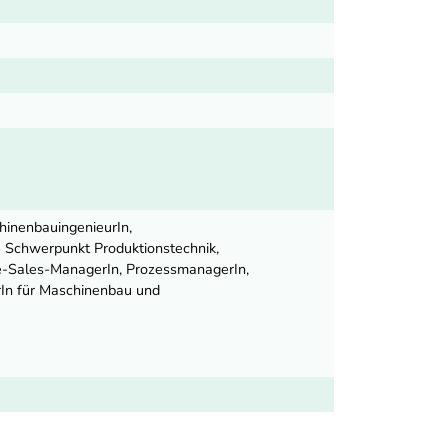
hinenbauingenieurIn,
 Schwerpunkt Produktionstechnik,
re-Sales-ManagerIn, ProzessmanagerIn,
urIn für Maschinenbau und
nk