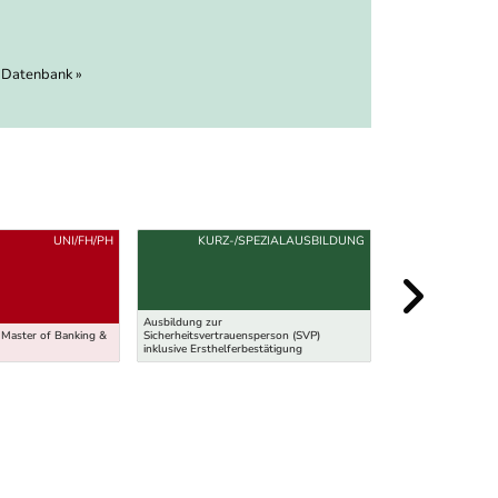
 Datenbank »
UNI/FH/PH
KURZ-/SPEZIALAUSBILDUNG
KURZ-/
Ausbildung zur
 Master of Banking &
Sicherheitsvertrauensperson (SVP)
Ausbildung zum/zur
inklusive Ersthelferbestätigung
Wirtschaftsmediato