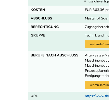
gleichwertig
KOSTEN
EUR 363,36 pr
ABSCHLUSS
Master of Scie
BERECHTIGUNG
Zugangsberecht
GRUPPE
Technik und In
weitere Inform
BERUFE NACH ABSCHLUSS
After-Sales-Ma
Maschinenbaute
Maschinenbaute
ProzessplanerI
Fertigungstech
weitere Inform
URL
https://www.fh