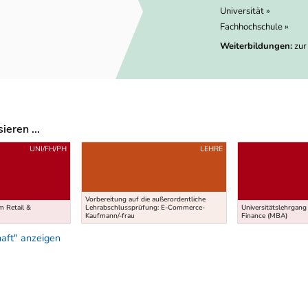
Universität »
Fachhochschule »
Weiterbildungen:
zur
eren ...
UNI/FH/PH
LEHRE
Vorbereitung auf die außerordentliche
 Retail &
Lehrabschlussprüfung: E-Commerce-
Universitätslehrgang
Kaufmann/-frau
Finance (MBA)
aft" anzeigen