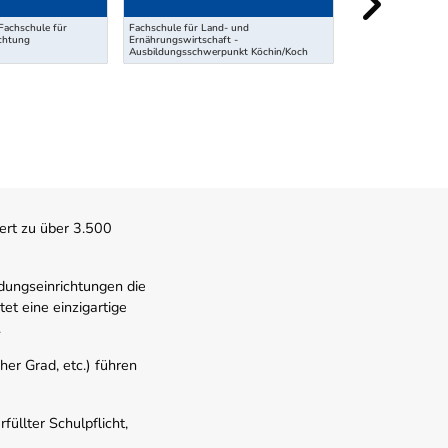
Fachschule für
Fachschule für Land- und
chtung
Ernährungswirtschaft -
Ausbildungsschwerpunkt Köchin/Koch
Lehre BerufsjägerIn
ert zu über 3.500
dungseinrichtungen die
t eine einzigartige
.
er Grad, etc.) führen
üllter Schulpflicht,