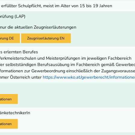
 erfüllter Schulpflicht, meist im Alter von 15 bis 19 Jahren
prüfung (LAP)
 nur die aktuellen Zeugniserläuterungen
erung DE
Zeugniserläuterung EN
s erlernten Berufes
rkmeisterschulen und Meisterprüfungen im jeweiligen Fachbereich
 der selbstständigen Berufsausübung im Fachbereich gemäß Gewerbe
ormationen zur Gewerbeordnung einschließlich der Zugangsvoraussetz
mmer Österreich unter
https://www.wko.at/gewerberecht/informatio
ationen
änketechnikerIn
ationen