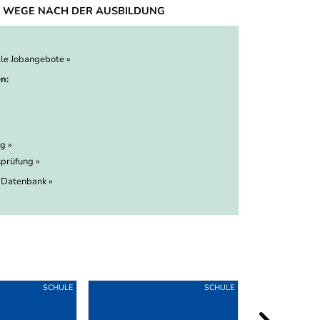
 WEGE NACH DER AUSBILDUNG
lle Jobangebote »
n:
g »
prüfung »
 Datenbank »
SCHULE
SCHULE