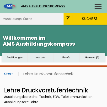
AMS AUSBILDUNGSKOMPASS
Toggl
Zum Inhalt springen
Zum Navmenü springen
Zur Suche springen
Zum Footer springen
SUCHE
Willkommen im
AMS Ausbildungskompass
Ausbildungen
Institute
Berufe
Gemerkt
(
0
)
Start
|
Lehre Druckvorstufentechnik
Lehre Druckvorstufentechnik
Ausbildungsbereiche: Technik, EDV, Telekommunikation
Ausbildungsart: Lehre