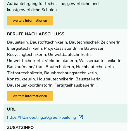
Aufbaulehrgang für technische, gewerbliche und
kunstgewerbliche Schulen
weitere Informationen
BERUFE NACH ABSCHLUSS
BauleiterIn, BaustofftechnikerIn, BautechnischeR ZeichnerIn,
EnergietechnikerIn, ProjektassistentIn im Bauwesen,
RecyclingtechnikerIn, UmweltbautechnikerIn,
UmwelttechnikerIn, VerkehrsplanerIn, WasserbautechnikerIn,
Baukaufmann/-frau, BautechnikerIn, HochbautechnikerIn,
TiefbautechnikerIn, BauabrechnungstechnikerIn,
KonstrukteurIn, HolzbautechnikerIn, BaustatikerIn,
BaustellenkoordinatorIn, FertigteilhausbauerIn ...
weitere Informationen
URL
https://htl.moedling.at/green-building
Externer Link
ZUSATZINFO