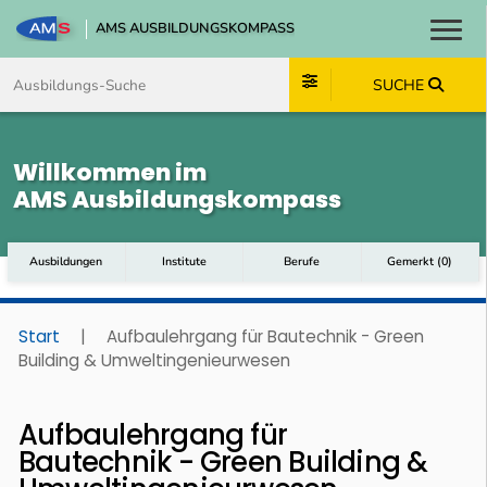
AMS AUSBILDUNGSKOMPASS
Toggl
Zum Inhalt springen
Zum Navmenü springen
Zur Suche springen
Zum Footer springen
SUCHE
Willkommen im
AMS Ausbildungskompass
Ausbildungen
Institute
Berufe
Gemerkt
(
0
)
Start
|
Aufbaulehrgang für Bautechnik - Green
Building & Umweltingenieurwesen
Aufbaulehrgang für
Bautechnik - Green Building &