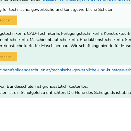
 für technische, gewerbliche und kunstgewerbliche Schulen
ationen
gstechnikerIn, CAD-TechnikerIn, FertigungstechnikerIn, Konstrukteur
entechnikerIn, MaschinenbautechnikerIn, ProduktionstechnikerIn, Se
rtriebstechnikerIn für Maschinenbau, WirtschaftsingenieurIn für Mas
ationen
c.berufsbildendeschulen.at/technische-gewerbliche-und-kunstgewer
on Bundesschulen ist grundsätzlich kostenlos.
ulen ist ein Schulgeld zu entrichten. Die Höhe des Schulgelds ist abh