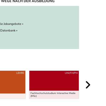
 WEGE NACH DER AUSBILDUNG
lle Jobangebote »
 Datenbank »
LEHRE
UNI/FH/PH
Fachhochschulstudium Interactive Media
Fachhochschulstud
(MSc)
Engineering (BSc)