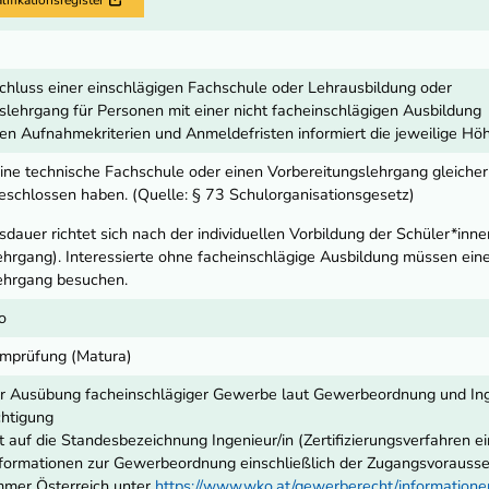
schluss einer einschlägigen Fachschule oder Lehrausbildung oder
slehrgang für Personen mit einer nicht facheinschlägigen Ausbildung
en Aufnahmekriterien und Anmeldefristen informiert die jeweilige Höh
eine technische Fachschule oder einen Vorbereitungslehrgang gleiche
geschlossen haben. (Quelle: § 73 Schulorganisationsgesetz)
dauer richtet sich nach der individuellen Vorbildung der Schüler*inne
ehrgang). Interessierte ohne facheinschlägige Ausbildung müssen ei
ehrgang besuchen.
o
omprüfung (Matura)
ur Ausübung facheinschlägiger Gewerbe laut Gewerbeordnung und In
chtigung
 auf die Standesbezeichnung Ingenieur/in (Zertifizierungsverfahren e
ormationen zur Gewerbeordnung einschließlich der Zugangsvoraussetz
mmer Österreich unter
https://www.wko.at/gewerberecht/informatio