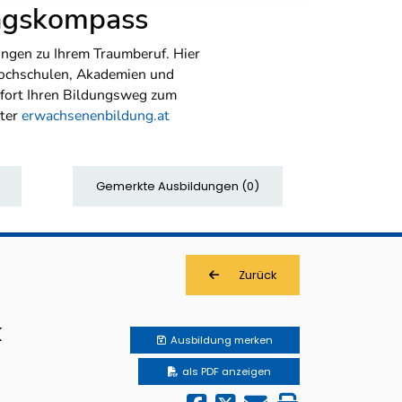
ungskompass
ngen zu Ihrem Traumberuf. Hier
Hochschulen, Akademien und
sofort Ihren Bildungsweg zum
nter
erwachsenenbildung.at
Gemerkte Ausbildungen
(
0
)
Zurück
k
Ausbildung
merken
als PDF anzeigen