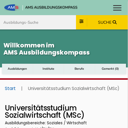
AMS AUSBILDUNGSKOMPASS
Toggl
Zum Inhalt springen
Zum Navmenü springen
Zur Suche springen
Zum Footer springen
SUCHE
Willkommen im
AMS Ausbildungskompass
Ausbildungen
Institute
Berufe
Gemerkt
(
0
)
Start
|
Universitätsstudium Sozialwirtschaft (MSc)
Universitätsstudium
Sozialwirtschaft (MSc)
Ausbildungsbereiche: Soziales / Wirtschaft