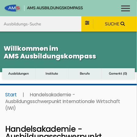
AMS AUSBILDUNGSKOMPASS
Toggl
Zum Inhalt springen
Zum Navmenü springen
Zur Suche springen
Zum Footer springen
SUCHE
Willkommen im
AMS Ausbildungskompass
Ausbildungen
Institute
Berufe
Gemerkt
(
0
)
Start
|
Handelsakademie -
Ausbildungsschwerpunkt Internationale Wirtschaft
(IWI)
Handelsakademie -
Ausbildungsschwerpunkt