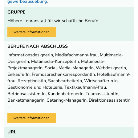
gewerbeausuebung
.
GRUPPE
Höhere Lehranstalt für wirtschaftliche Berufe
weitere Informationen
BERUFE NACH ABSCHLUSS
InformationsdesignerIn, Mediafachmann/-frau, Multimedia-
DesignerIn, Multimedia-KonzepterIn, Multimedia-
ProjektmanagerIn, Social-Media-ManagerIn, WebdesignerIn,
EinkäuferIn, FremdsprachenkorrespondentIn, Hotelkaufmann/-
frau, RezeptionistIn, SachbearbeiterIn, WirtschafterIn in
Gastronomie und Hotellerie, Textilkaufmann/-frau,
BetriebsassistentIn, KundenbetreuerIn, TeamassistentIn,
BankettmanagerIn, Catering-ManagerIn, DirektionsassistentIn
...
weitere Informationen
URL