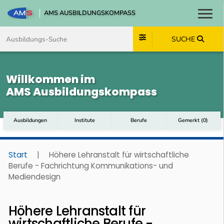
AMS AUSBILDUNGSKOMPASS
Toggl
Zum Inhalt springen
Zum Navmenü springen
Zur Suche springen
Zum Footer springen
SUCHE
Willkommen im
AMS Ausbildungskompass
Ausbildungen
Institute
Berufe
Gemerkt
(
0
)
Start
|
Höhere Lehranstalt für wirtschaftliche
Berufe - Fachrichtung Kommunikations- und
Mediendesign
Höhere Lehranstalt für
wirtschaftliche Berufe -