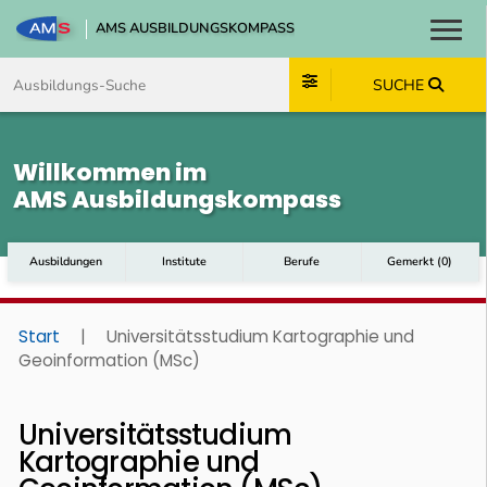
AMS AUSBILDUNGSKOMPASS
Toggl
Zum Inhalt springen
Zum Navmenü springen
Zur Suche springen
Zum Footer springen
SUCHE
Willkommen im
AMS Ausbildungskompass
Ausbildungen
Institute
Berufe
Gemerkt
(
0
)
Start
|
Universitätsstudium Kartographie und
Geoinformation (MSc)
Universitätsstudium
Kartographie und