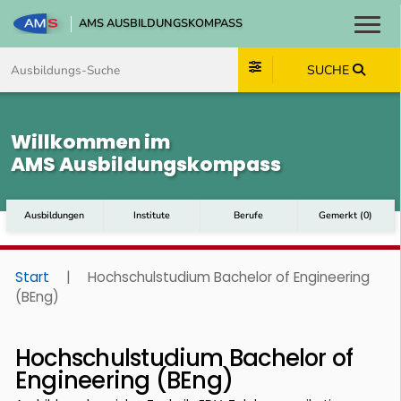
AMS AUSBILDUNGSKOMPASS
Toggl
Zum Inhalt springen
Zum Navmenü springen
Zur Suche springen
Zum Footer springen
SUCHE
Willkommen im
AMS Ausbildungskompass
Ausbildungen
Institute
Berufe
Gemerkt
(
0
)
Start
|
Hochschulstudium Bachelor of Engineering
(BEng)
Hochschulstudium Bachelor of
Engineering (BEng)