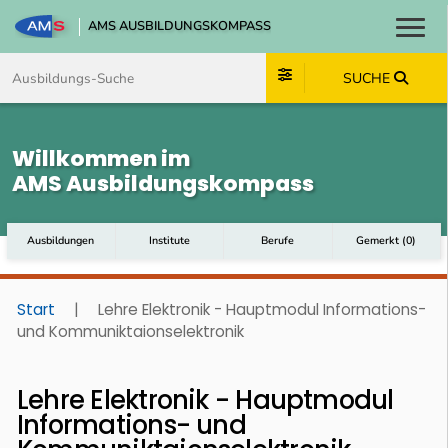
AMS AUSBILDUNGSKOMPASS
Toggl
Zum Inhalt springen
Zum Navmenü springen
Zur Suche springen
Zum Footer springen
SUCHE
Willkommen im
AMS Ausbildungskompass
Ausbildungen
Institute
Berufe
Gemerkt
(
0
)
Start
|
Lehre Elektronik - Hauptmodul Informations-
und Kommuniktaionselektronik
Lehre Elektronik - Hauptmodul
Informations- und