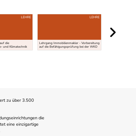
LEHRE
LEHRE
auf die
Lehrgang Immobilienmakler - Vorbereitung
e- und Klimatechnik
auf die Befähigungsprüfung bei der WKO
Lehre Waagenherste
ert zu über 3.500
dungseinrichtungen die
t eine einzigartige
.