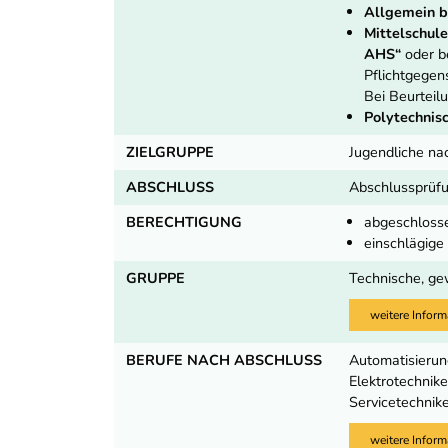
Allgemein b
Mittelschule
AHS“
oder b
Pflichtgegen
Bei Beurteil
Polytechnisc
ZIELGRUPPE
Jugendliche na
ABSCHLUSS
Abschlussprüf
BERECHTIGUNG
abgeschloss
einschlägig
GRUPPE
Technische, ge
weitere Inform
BERUFE NACH ABSCHLUSS
Automatisierung
Elektrotechnike
Servicetechnike
weitere Inform