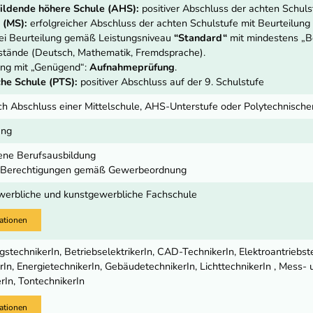
ildende höhere Schule (AHS):
positiver Abschluss der achten Schuls
 (MS):
erfolgreicher Abschluss der achten Schulstufe mit Beurteilu
ei Beurteilung gemäß Leistungsniveau
“Standard“
mit mindestens „Be
stände (Deutsch, Mathematik, Fremdsprache).
ung mit „Genügend“:
Aufnahmeprüfung
.
he Schule (PTS):
positiver Abschluss auf der 9. Schulstufe
ch Abschluss einer Mittelschule, AHS-Unterstufe oder Polytechnisch
ung
ene Berufsausbildung
e Berechtigungen gemäß Gewerbeordnung
werbliche und kunstgewerbliche Fachschule
ationen
stechnikerIn, BetriebselektrikerIn, CAD-TechnikerIn, Elektroantriebste
rIn, EnergietechnikerIn, GebäudetechnikerIn, LichttechnikerIn , Mess-
rIn, TontechnikerIn
ationen