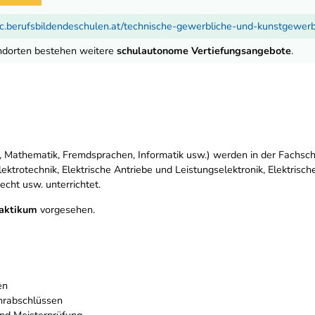
c.berufsbildendeschulen.at/technische-gewerbliche-und-kunstgewer
ndorten bestehen weitere
schulautonome Vertiefungsangebote
.
 Mathematik, Fremdsprachen, Informatik usw.) werden in der Fachsch
ktrotechnik, Elektrische Antriebe und Leistungselektronik, Elektrisch
cht usw. unterrichtet.
raktikum
vorgesehen.
en
hrabschlüssen
und Meisterprüfung