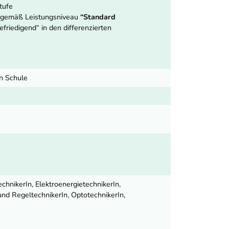
tufe
ng gemäß Leistungsniveau
“Standard
friedigend“ in den differenzierten
en Schule
chnikerIn, ElektroenergietechnikerIn,
 und RegeltechnikerIn, OptotechnikerIn,