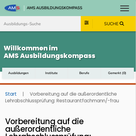
AMS AUSBILDUNGSKOMPASS
Toggl
Zum Inhalt springen
Zum Navmenü springen
Zur Suche springen
Zum Footer springen
SUCHE
Willkommen im
AMS Ausbildungskompass
Ausbildungen
Institute
Berufe
Gemerkt
(
0
)
Start
|
Vorbereitung auf die außerordentliche
Lehrabschlussprüfung: Restaurantfachmann/-frau
Vorbereitung auf die
außerordentliche