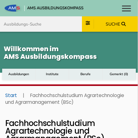
AMS AUSBILDUNGSKOMPASS
Toggl
Zum Inhalt springen
Zum Navmenü springen
Zur Suche springen
Zum Footer springen
SUCHE
Willkommen im
AMS Ausbildungskompass
Ausbildungen
Institute
Berufe
Gemerkt
(
0
)
Start
|
Fachhochschulstudium Agrartechnologie
und Agrarmanagement (BSc)
Fachhochschulstudium
Agrartechnologie und