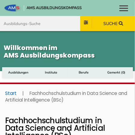
AMS AUSBILDUNGSKOMPASS
Toggl
Zum Inhalt springen
Zum Navmenü springen
Zur Suche springen
Zum Footer springen
SUCHE
Willkommen im
AMS Ausbildungskompass
Ausbildungen
Institute
Berufe
Gemerkt
(
0
)
Start
|
Fachhochschulstudium in Data Science and
Artificial Intelligence (BSc)
Fachhochschulstudium in
Data Science and Artificial