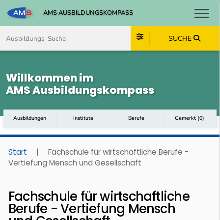
AMS AUSBILDUNGSKOMPASS
Toggl
Zum Inhalt springen
Zum Navmenü springen
Zur Suche springen
Zum Footer springen
SUCHE
Willkommen im
AMS Ausbildungskompass
Ausbildungen
Institute
Berufe
Gemerkt
(
0
)
Start
|
Fachschule für wirtschaftliche Berufe -
Vertiefung Mensch und Gesellschaft
Fachschule für wirtschaftliche
Berufe - Vertiefung Mensch