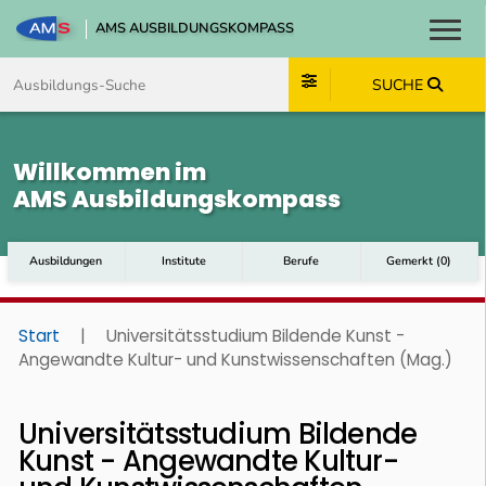
AMS AUSBILDUNGSKOMPASS
Toggl
Zum Inhalt springen
Zum Navmenü springen
Zur Suche springen
Zum Footer springen
SUCHE
Willkommen im
AMS Ausbildungskompass
Ausbildungen
Institute
Berufe
Gemerkt
(
0
)
Start
|
Universitätsstudium Bildende Kunst -
Angewandte Kultur- und Kunstwissenschaften (Mag.)
Universitätsstudium Bildende
Kunst - Angewandte Kultur-