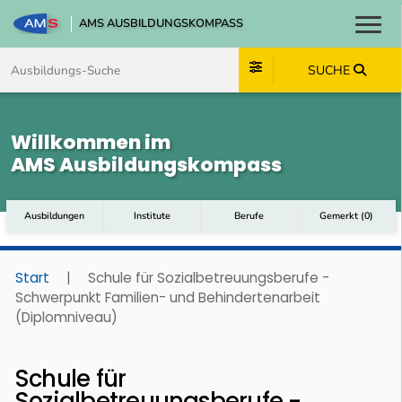
AMS AUSBILDUNGSKOMPASS
Toggl
Zum Inhalt springen
Zum Navmenü springen
Zur Suche springen
Zum Footer springen
SUCHE
Willkommen im
AMS Ausbildungskompass
Ausbildungen
Institute
Berufe
Gemerkt
(
0
)
Start
|
Schule für Sozialbetreuungsberufe -
Schwerpunkt Familien- und Behindertenarbeit
(Diplomniveau)
Schule für
Sozialbetreuungsberufe -