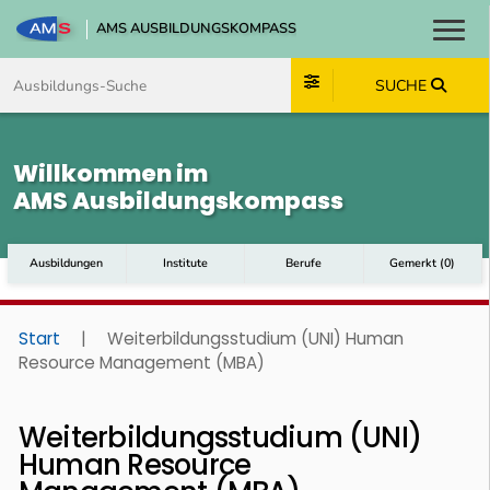
AMS AUSBILDUNGSKOMPASS
Toggl
Zum Inhalt springen
Zum Navmenü springen
Zur Suche springen
Zum Footer springen
SUCHE
Willkommen im
AMS Ausbildungskompass
Ausbildungen
Institute
Berufe
Gemerkt
(
0
)
Start
|
Weiterbildungsstudium (UNI) Human
Resource Management (MBA)
Weiterbildungsstudium (UNI)
Human Resource