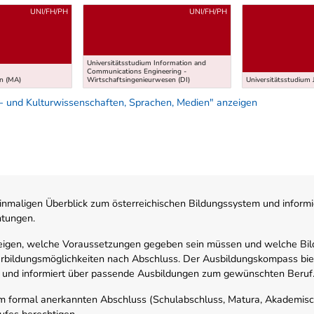
UNI/FH/PH
UNI/FH/PH
Universitätsstudium Information and
Communications Engineering -
n (MA)
Wirtschaftsingenieurwesen (DI)
Universitätsstudium 
- und Kulturwissenschaften, Sprachen, Medien" anzeigen
nmaligen Überblick zum österreichischen Bildungssystem und informi
htungen.
zeigen, welche Voraussetzungen gegeben sein müssen und welche Bil
rbildungsmöglichkeiten nach Abschluss. Der Ausbildungskompass biete
 und informiert über passende Ausbildungen zum gewünschten Beruf
em formal anerkannten Abschluss (Schulabschluss, Matura, Akademisch