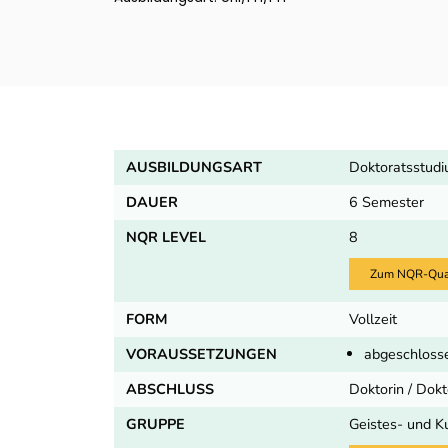
AUSBILDUNGSART
Doktoratsstud
DAUER
6 Semester
NQR LEVEL
8
Zum NQR-Quali
FORM
Vollzeit
VORAUSSETZUNGEN
abgeschlosse
ABSCHLUSS
Doktorin / Dokt
GRUPPE
Geistes- und K