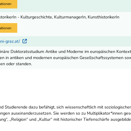
ationen
istorikerIn - Kulturgeschichte, KulturmanagerIn, KunsthistorikerIn
ationen
uni-graz.at/
Externer Link
plinäre Doktoratsstudium Antike und Moderne im europäischen Kontext 
n in antiken und modernen europäischen Gesellschaftssystemen sowie
en oder standen.
ind Studierende dazu befähigt, sich wissenschaftlich mit soziologische
lungen auseinanderzusetzen. Sie werden so zu Multiplikator*innen g
rung“, „Religion“ und „Kultur“ mit historischer Tiefenschärfe ausgebilde