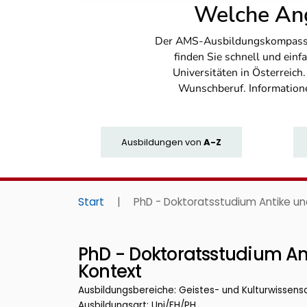
Welche Ang
Der AMS-Ausbildungskompass bi
finden Sie schnell und ei
Universitäten in Österreich
Wunschberuf. Information
Ausbildungen
von
A-Z
Start
|
PhD - Doktoratsstudium Antike u
PhD - Doktoratsstudium A
Kontext
Ausbildungsbereiche: Geistes- und Kulturwissens
Ausbildungsart: Uni/FH/PH