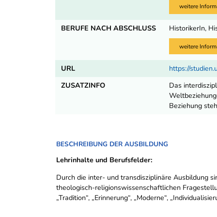
weitere Inform
BERUFE NACH ABSCHLUSS
HistorikerIn, H
weitere Inform
URL
https://studien.
ZUSATZINFO
Das interdiszi
Weltbeziehunge
Beziehung steh
BESCHREIBUNG DER AUSBILDUNG
Lehrinhalte und Berufsfelder:
Durch die inter- und transdisziplinäre Ausbildung s
theologisch-religionswissenschaftlichen Fragestel
„Tradition“, „Erinnerung“, „Moderne“, „Individualisie