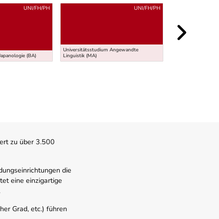
UNI/FH/PH
UNI/FH/PH
Universitätsstudium Angewandte
PhD - Doktoratssch
Japanologie (BA)
Linguistik (MA)
wissenschaftliche 
ert zu über 3.500
dungseinrichtungen die
t eine einzigartige
.
er Grad, etc.) führen