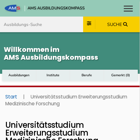
AMS AUSBILDUNGSKOMPASS
Toggl
Zum Inhalt springen
Zum Navmenü springen
Zur Suche springen
Zum Footer springen
SUCHE
Willkommen im
AMS Ausbildungskompass
Ausbildungen
Institute
Berufe
Gemerkt
(
0
)
Start
|
Universitätsstudium Erweiterungsstudium
Medizinische Forschung
Universitätsstudium
Erweiterungsstudium