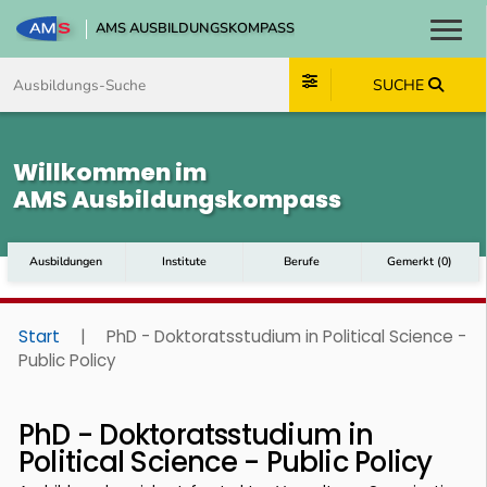
AMS AUSBILDUNGSKOMPASS
Toggl
Zum Inhalt springen
Zum Navmenü springen
Zur Suche springen
Zum Footer springen
SUCHE
Willkommen im
AMS Ausbildungskompass
Ausbildungen
Institute
Berufe
Gemerkt
(
0
)
Start
|
PhD - Doktoratsstudium in Political Science -
Public Policy
PhD - Doktoratsstudium in
Political Science - Public Policy