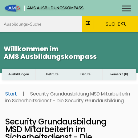
AMS AUSBILDUNGSKOMPASS
Toggl
Zum Inhalt springen
Zum Navmenü springen
Zur Suche springen
Zum Footer springen
SUCHE
Willkommen im
AMS Ausbildungskompass
Ausbildungen
Institute
Berufe
Gemerkt
(
0
)
Start
|
Security Grundausbildung MSD MitarbeiterIn
im Sicherheitsdienst - Die Security Grundausbildung
Security Grundausbildung
MSD MitarbeiterIn im
Sicherheitsdienst - Die