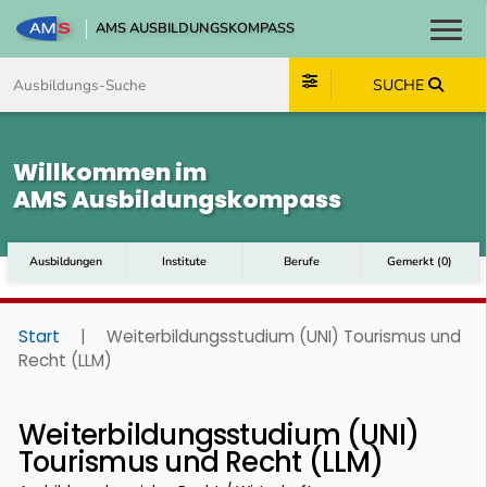
AMS AUSBILDUNGSKOMPASS
Toggl
Zum Inhalt springen
Zum Navmenü springen
Zur Suche springen
Zum Footer springen
SUCHE
Willkommen im
AMS Ausbildungskompass
Ausbildungen
Institute
Berufe
Gemerkt
(
0
)
Start
|
Weiterbildungsstudium (UNI) Tourismus und
Recht (LLM)
Weiterbildungsstudium (UNI)
Tourismus und Recht (LLM)