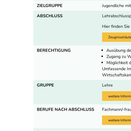
ZIELGRUPPE
Jugendliche mit
ABSCHLUSS
Lehrabschluss
Hier finden Sie
Zeugniserläut
BERECHTIGUNG
Ausübung de
Zugang zu We
Möglichkeit
Umfassende Inf
Wirtschaftska
GRUPPE
Lehre
weitere Inform
BERUFE NACH ABSCHLUSS
Fachmann/-frau 
weitere Inform