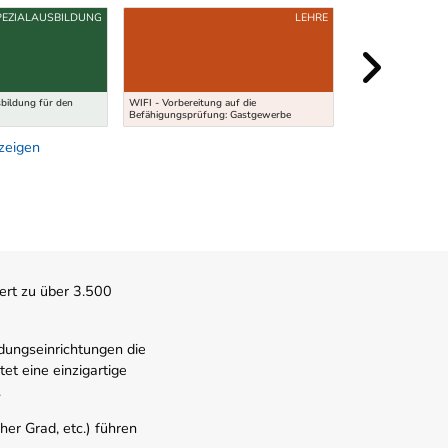
PEZIALAUSBILDUNG
LEHRE
sbildung für den
WIFI - Vorbereitung auf die
Universitätsstudiu
Befähigungsprüfung: Gastgewerbe
(BSc)
nzeigen
ert zu über 3.500
dungseinrichtungen die
t eine einzigartige
.
er Grad, etc.) führen