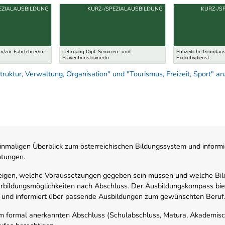
EZIALAUSBILDUNG
KURZ-/SPEZIALAUSBILDUNG
KURZ-/S
/zur Fahrlehrer/in -
Lehrgang Dipl. Senioren- und
Polizeiliche Grundau
PräventionstrainerIn
Exekutivdienst
ruktur, Verwaltung, Organisation" und "Tourismus, Freizeit, Sport" a
nmaligen Überblick zum österreichischen Bildungssystem und informi
htungen.
zeigen, welche Voraussetzungen gegeben sein müssen und welche Bil
rbildungsmöglichkeiten nach Abschluss. Der Ausbildungskompass biete
 und informiert über passende Ausbildungen zum gewünschten Beruf
em formal anerkannten Abschluss (Schulabschluss, Matura, Akademisch