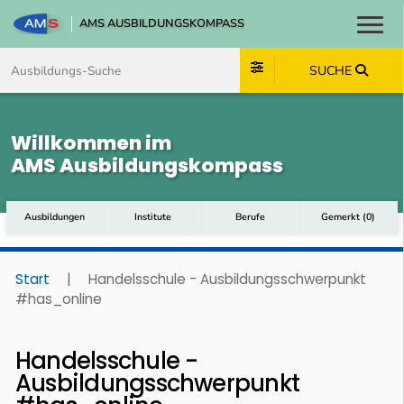
AMS AUSBILDUNGSKOMPASS
Toggl
Zum Inhalt springen
Zum Navmenü springen
Zur Suche springen
Zum Footer springen
SUCHE
Willkommen im
AMS Ausbildungskompass
Ausbildungen
Institute
Berufe
Gemerkt
(
0
)
Start
|
Handelsschule - Ausbildungsschwerpunkt
#has_online
Handelsschule -
Ausbildungsschwerpunkt