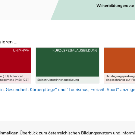
Weiterbildungen:
zur
eren ...
UNI/FH/PH
KURZ-/SPEZIALAUSBILDUNG
um (FH) Advanced
Befähigungsprüfung 
anagement (MSc (CE))
Skiinstruktor/innenausbildung
eingeschränkt auf Pi
, Gesundheit, Körperpflege" und "Tourismus, Freizeit, Sport" anzeig
nmaligen Überblick zum österreichischen Bildungssystem und informi