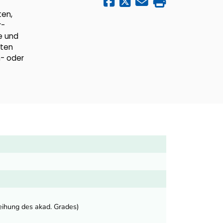
ten,
r-
e und
sten
n- oder
eihung des akad. Grades)