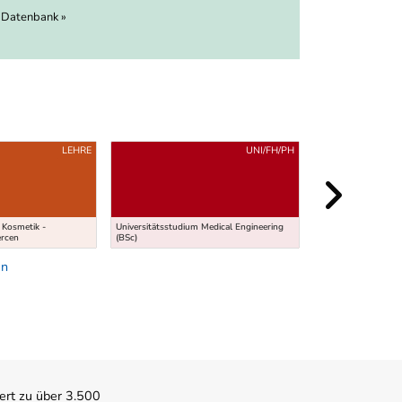
 Datenbank »
LEHRE
UNI/FH/PH
Kosmetik -
Universitätsstudium Medical Engineering
Fachhochschullehr
ercen
(BSc)
Ernährungstherapie
en
ert zu über 3.500