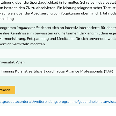
tätigung über die Sporttauglichkeit (informelles Schreiben, das bestät
on besteht, den ZK zu absolvieren. Ein leistungsdiagnostischer Test ist
r Nachweis über die Absolvierung von Yogakursen über mind. 1 Jahr od
sbildung
tsprogramm
Yogalehrer*in
richtet sich an intensiv Interessierte für das 
ie ihre Kenntnisse im bewussten und heilsamen Umgang mit dem eig
 Harmonisierung, Entspannung und Meditation für sich anwenden wolle
ortlich vermitteln möchten.
Universität Wien
Training Kurs ist zertifiziert durch Yoga Alliance Professionals (YAP).
ationen
stgraduatecenter.at/weiterbildungsprogramme/gesundheit-naturwiss