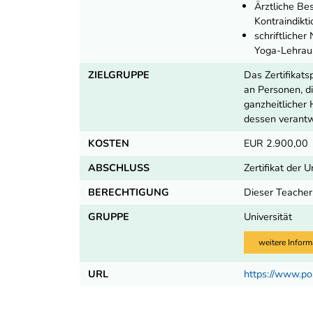
Ärztliche Bes
Kontraindikti
schriftliche
Yoga-Lehrau
ZIELGRUPPE
Das Zertifika
an Personen, d
ganzheitlicher
dessen verantw
KOSTEN
EUR 2.900,00
ABSCHLUSS
Zertifikat der 
BERECHTIGUNG
Dieser Teacher 
GRUPPE
Universität
weitere Inform
URL
https://www.po