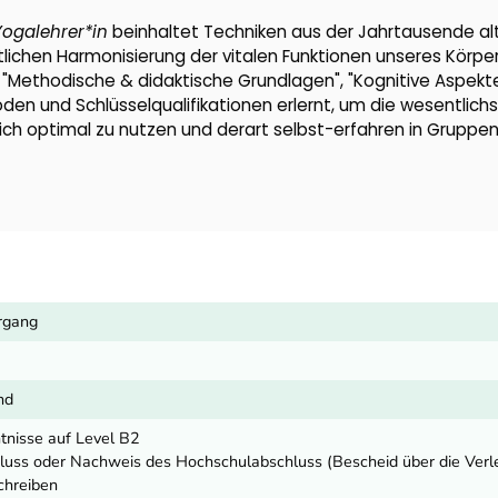
Yogalehrer*in
beinhaltet Techniken aus der Jahrtausende al
tlichen Harmonisierung der vitalen Funktionen unseres Körpe
, "Methodische & didaktische Grundlagen", "Kognitive Aspekt
en und Schlüsselqualifikationen erlernt, um die wesentlich
ch optimal zu nutzen und derart selbst-erfahren in Gruppe
hrgang
nd
tnisse auf Level B2
uss oder Nachweis des Hochschulabschluss (Bescheid über die Verl
chreiben