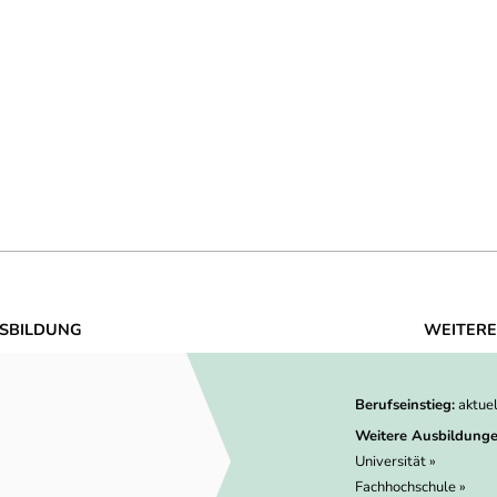
SBILDUNG
WEITERE
Berufseinstieg:
aktue
Weitere Ausbildunge
Universität »
Fachhochschule »