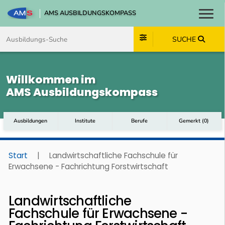
AMS AUSBILDUNGSKOMPASS
Toggl
Zum Inhalt springen
Zum Navmenü springen
Zur Suche springen
Zum Footer springen
SUCHE
Willkommen im
AMS Ausbildungskompass
Ausbildungen
Institute
Berufe
Gemerkt
(
0
)
Start
|
Landwirtschaftliche Fachschule für
Erwachsene - Fachrichtung Forstwirtschaft
Landwirtschaftliche
Fachschule für Erwachsene -