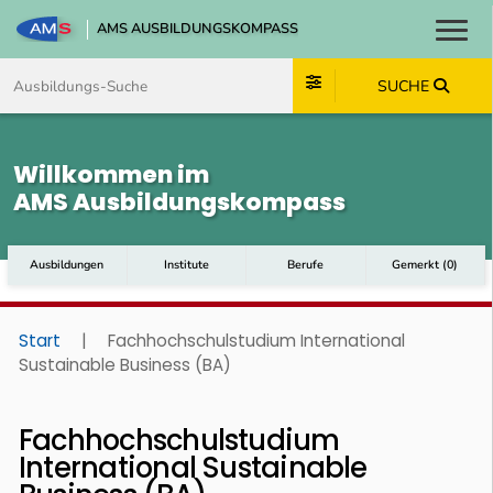
AMS AUSBILDUNGSKOMPASS
Toggl
Zum Inhalt springen
Zum Navmenü springen
Zur Suche springen
Zum Footer springen
SUCHE
Willkommen im
AMS Ausbildungskompass
Ausbildungen
Institute
Berufe
Gemerkt
(
0
)
Start
|
Fachhochschulstudium International
Sustainable Business (BA)
Fachhochschulstudium
International Sustainable