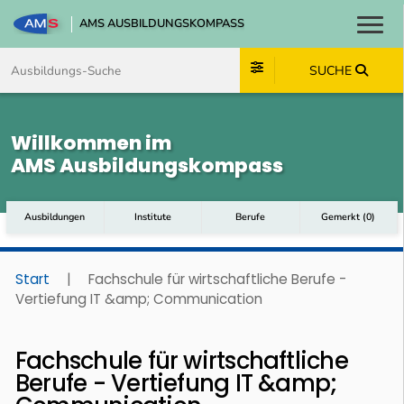
AMS AUSBILDUNGSKOMPASS
Toggl
Zum Inhalt springen
Zum Navmenü springen
Zur Suche springen
Zum Footer springen
SUCHE
Willkommen im
AMS Ausbildungskompass
Ausbildungen
Institute
Berufe
Gemerkt
(
0
)
Start
|
Fachschule für wirtschaftliche Berufe -
Vertiefung IT &amp; Communication
Fachschule für wirtschaftliche
Berufe - Vertiefung IT &amp;