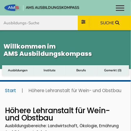
AMS AUSBILDUNGSKOMPASS
Toggl
Zum Inhalt springen
Zum Navmenü springen
Zur Suche springen
Zum Footer springen
SUCHE
Willkommen im
AMS Ausbildungskompass
Ausbildungen
Institute
Berufe
Gemerkt
(
0
)
Start
|
Höhere Lehranstalt für Wein- und Obstbau
Höhere Lehranstalt für Wein-
und Obstbau
Ausbildungsbereiche: Landwirtschaft, Ökologie, Ernährung