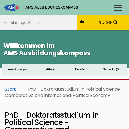
AMS AUSBILDUNGSKOMPASS
Toggl
Zum Inhalt springen
Zum Navmenü springen
Zur Suche springen
Zum Footer springen
SUCHE
Willkommen im
AMS Ausbildungskompass
Ausbildungen
Institute
Berufe
Gemerkt
(
0
)
Start
|
PhD - Doktoratsstudium in Political Science -
Comparative and International Political Economy
PhD - Doktoratsstudium in
Political Science -