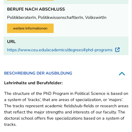
BERUFE NACH ABSCHLUSS
PolitikberaterIn, PolitikwissenschaftlerIn, VolkswirtIn
weitere Informationen
URL
https://www.ceu.edu/academics/degrees#phd-programs
Exte
BESCHREIBUNG DER AUSBILDUNG
Lehrinhalte und Berufsfelder:
The structure of the PhD Program in Political Science is based on
a system of ‘tracks’, that are areas of specialization, or ‘majors’.
The tracks represent academic fields/sub-fields or research areas
that reflect the major strengths and interests of our faculty. The
doctoral school offers five specializations based on a system of
tracks.