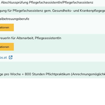
 Abschlussprüfung PflegefachassistentIn/Pflegefachassistenz
gung für Pflegefachassistenz gem. Gesundheits- und Krankenpflegeg
ialbetreuungsberufe
ationen
euerIn für Altenarbeit, PflegeassistentIn
ationen
bs.at
Externer Link
age pro Woche + 800 Stunden Pflichtpraktikum (Anrechnungsmöglichk