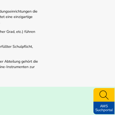
dungseinrichtungen die
t eine einzigartige
.
er Grad, etc.) führen
üllter Schulpflicht,
er Abteilung gehört die
line-Instrumenten zur
AMS
Suchportal