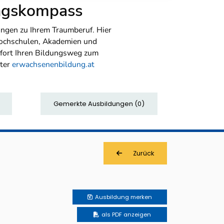
ungskompass
ngen zu Ihrem Traumberuf. Hier
Hochschulen, Akademien und
sofort Ihren Bildungsweg zum
nter
erwachsenenbildung.at
Gemerkte Ausbildungen
(
0
)
Zurück
Ausbildung
merken
als PDF anzeigen