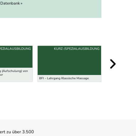
 Datenbank »
PEZIALAUSBILDUNG
KURZ-/SPEZIALAUSBILDUNG
g (Aufschulung) von
zur
BFI - Lehrgang Klassische Massage
Lehre Orthopädies
ert zu über 3.500