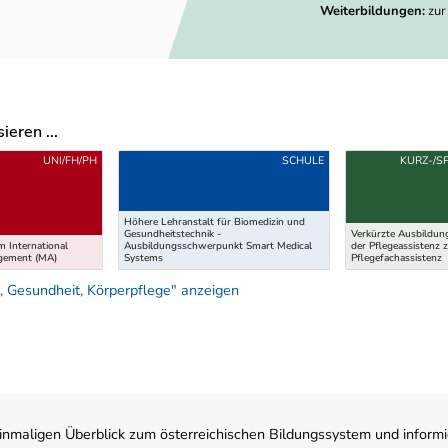
Weiterbildungen:
zur
eren ...
UNI/FH/PH
SCHULE
KURZ-/S
Höhere Lehranstalt für Biomedizin und
Gesundheitstechnik -
Verkürzte Ausbildun
 International
Ausbildungsschwerpunkt Smart Medical
der Pflegeassistenz 
agement (MA)
Systems
Pflegefachassistenz
 Gesundheit, Körperpflege" anzeigen
nmaligen Überblick zum österreichischen Bildungssystem und informi