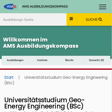
AMS AUSBILDUNGSKOMPASS
Toggl
Zum Inhalt springen
Zum Navmenü springen
Zur Suche springen
Zum Footer springen
SUCHE
Willkommen im
AMS Ausbildungskompass
Ausbildungen
Institute
Berufe
Gemerkt
(
0
)
Start
|
Universitätsstudium Geo-Energy Engineering
(BSc)
Universitätsstudium Geo-
Energy Engineering (BSc)