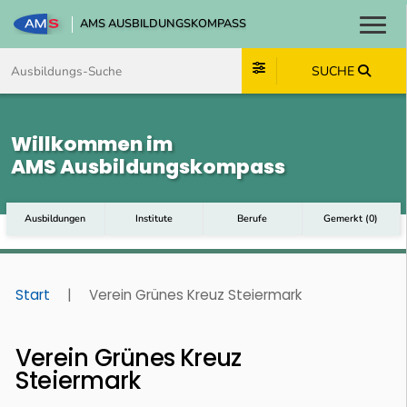
AMS AUSBILDUNGSKOMPASS
Toggl
Zum Inhalt springen
Zum Navmenü springen
Zur Suche springen
Zum Footer springen
SUCHE
Willkommen im
AMS Ausbildungskompass
Ausbildungen
Institute
Berufe
Gemerkt
(
0
)
Start
|
Verein Grünes Kreuz Steiermark
Verein Grünes Kreuz
Steiermark