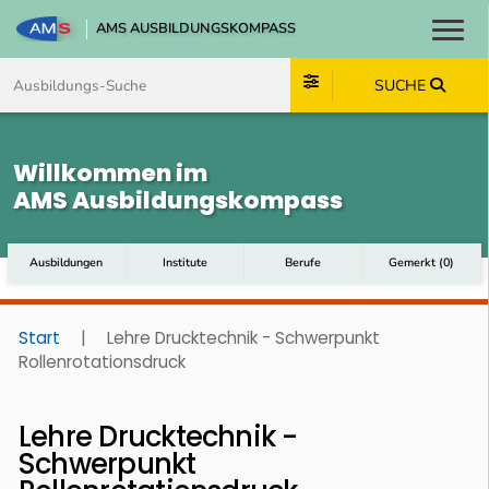
AMS AUSBILDUNGSKOMPASS
Toggl
Zum Inhalt springen
Zum Navmenü springen
Zur Suche springen
Zum Footer springen
SUCHE
Willkommen im
AMS Ausbildungskompass
Ausbildungen
Institute
Berufe
Gemerkt
(
0
)
Start
|
Lehre Drucktechnik - Schwerpunkt
Rollenrotationsdruck
Lehre Drucktechnik -
Schwerpunkt