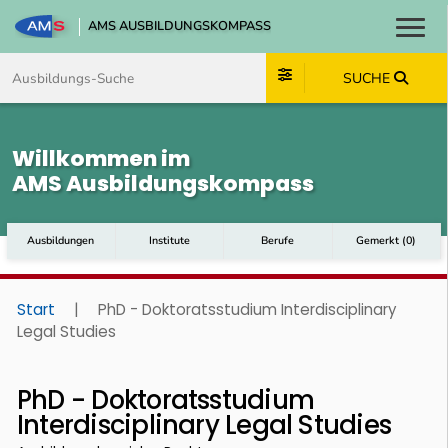
AMS AUSBILDUNGSKOMPASS
Toggl
Zum Inhalt springen
Zum Navmenü springen
Zur Suche springen
Zum Footer springen
SUCHE
Willkommen im
AMS Ausbildungskompass
Ausbildungen
Institute
Berufe
Gemerkt
(
0
)
Start
|
PhD - Doktoratsstudium Interdisciplinary
Legal Studies
PhD - Doktoratsstudium
Interdisciplinary Legal Studies